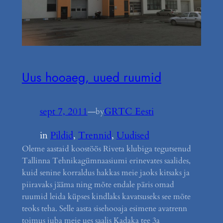
Uus hooaeg, uued ruumid
sept 7, 2011
—
GRTC Eesti
by
in
Pildid
, 
Trennid
, 
Uudised
Oleme aastaid koostöös Riveta klubiga tegutsenud
Tallinna Tehnikagümnaasiumi erinevates saalides,
kuid senine korraldus hakkas meie jaoks kitsaks ja
piiravaks jääma ning mõte endale päris omad
ruumid leida küpses kindlaks kavatsuseks see mõte
teoks teha. Selle aasta sisehooaja esimene avatrenn
toimus juba meie ues saalis Kadaka tee 3a